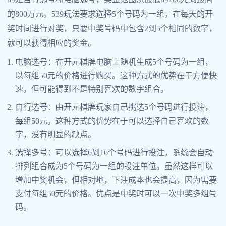
的800万元。539玩法要求选择5个号码为一组，在每天的开
奖时间进行对奖，只要中奖号码中包含2到5个相同的数字，
就可以获得相应的奖金。
电脑选号：在开元棋牌电脑上随机生成5个号码为一组，
以每组50元的价格进行购买。这种方式的优势在于方便快
速，但可能得到不是特别喜欢的数字组合。
自行选号：由开元棋牌玩家自己挑选5个号码进行投注，
每组50元。这种方式的优势在于可以选择自己喜欢的数
字，没有明显的缺点。
选择多号：可以选择6到16个号码进行投注，系统会自动
排列组合成为5个号码为一组的投注单位。虽然这样可以
增加中奖机会，但相对地，下注成本也会提高，因为需要
支付每组50元的价格。优点是中奖时可以一次中奖多组号
码。