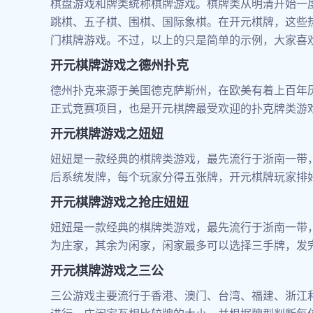
棋盘游戏和牌类统称棋牌游戏。棋牌类从明清开始一
跳棋、五子棋、围棋、国际象棋。在开元棋牌，这些
门棋牌游戏。不过，以上的只是简单的示例，大家喜
开元棋牌游戏之德州扑克
德州扑克来源于美国德克萨斯州，在欧美有着上百年
正式竞赛项目，也是开元棋牌最受欢迎的扑克牌类游
开元棋牌游戏之妞妞
妞妞是一款经典的棋牌类游戏，最先流行于浙南一带，
后系统发牌，每个玩家分得五张牌，开元棋牌玩家排
开元棋牌游戏之抢庄妞妞
妞妞是一款经典的棋牌类游戏，最先流行于浙南一带，
为庄家，其余为闲家，闲家最多可以选择三手牌，发
开元棋牌游戏之三公
三公游戏主要流行于香港、澳门、台湾、福建、浙江和