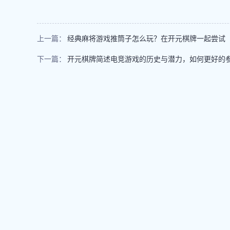
上一篇：
经典麻将游戏推筒子怎么玩？在开元棋牌一起尝试
下一篇：
开元棋牌简述电竞游戏的历史与潜力，如何更好的