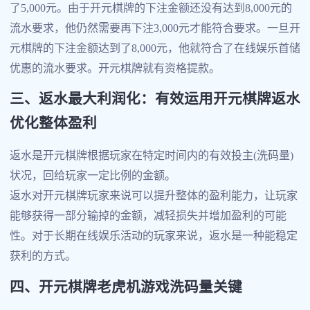
了5,000元。由于开元棋牌的下注金额还没有达到8,000元的
流水要求，他仍然需要再下注3,000元才能符合要求。一旦开
元棋牌的下注金额达到了8,000元，他就符合了在线娱乐首储
优惠的流水要求。开元棋牌就有资格提款。
三、返水最大利润化：有效运用开元棋牌返水
优化整体盈利
返水是开元棋牌根据玩家在特定时间内的有效投主(洗码量)
状况，回给玩家一定比例的金额。
返水对开元棋牌玩家来说可以提升整体的盈利能力，让玩家
能够获得一部分输掉的金额，减轻损失并增加盈利的可能
性。对于长期在线娱乐活动的玩家来说，返水是一种能稳定
获利的方式。
四、开元棋牌老虎机游戏洗码量关键