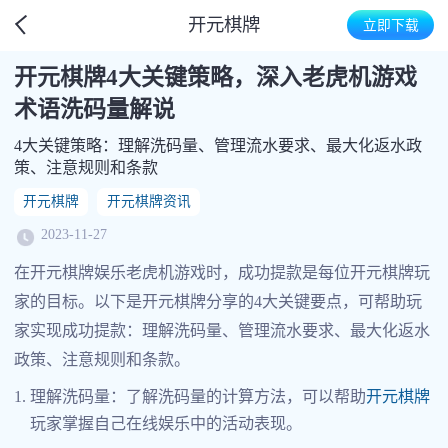
开元棋牌
立即下载
开元棋牌4大关键策略，深入老虎机游戏
术语洗码量解说
4大关键策略：理解洗码量、管理流水要求、最大化返水政
策、注意规则和条款
开元棋牌
开元棋牌资讯
2023-11-27
在开元棋牌娱乐老虎机游戏时，成功提款是每位开元棋牌玩
家的目标。以下是开元棋牌分享的4大关键要点，可帮助玩
家实现成功提款：理解洗码量、管理流水要求、最大化返水
政策、注意规则和条款。
理解洗码量：了解洗码量的计算方法，可以帮助
开元棋牌
玩家掌握自己在线娱乐中的活动表现。